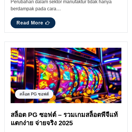
Perubahan dalam sektor manufaktur tidak hanya
berdampak pada cara…
Read More
สล็อต PG ซอฟต์
สล็อต PG ซอฟต์ – รวมเกมสล็อตพีจีแท้
แตกง่าย จ่ายจริง 2025