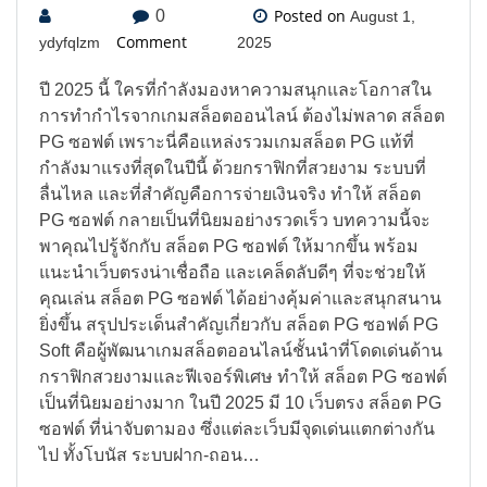
Posted on
0
August 1,
Comment
ydyfqlzm
2025
ปี 2025 นี้ ใครที่กำลังมองหาความสนุกและโอกาสใน
การทำกำไรจากเกมสล็อตออนไลน์ ต้องไม่พลาด สล็อต
PG ซอฟต์ เพราะนี่คือแหล่งรวมเกมสล็อต PG แท้ที่
กำลังมาแรงที่สุดในปีนี้ ด้วยกราฟิกที่สวยงาม ระบบที่
ลื่นไหล และที่สำคัญคือการจ่ายเงินจริง ทำให้ สล็อต
PG ซอฟต์ กลายเป็นที่นิยมอย่างรวดเร็ว บทความนี้จะ
พาคุณไปรู้จักกับ สล็อต PG ซอฟต์ ให้มากขึ้น พร้อม
แนะนำเว็บตรงน่าเชื่อถือ และเคล็ดลับดีๆ ที่จะช่วยให้
คุณเล่น สล็อต PG ซอฟต์ ได้อย่างคุ้มค่าและสนุกสนาน
ยิ่งขึ้น สรุปประเด็นสำคัญเกี่ยวกับ สล็อต PG ซอฟต์ PG
Soft คือผู้พัฒนาเกมสล็อตออนไลน์ชั้นนำที่โดดเด่นด้าน
กราฟิกสวยงามและฟีเจอร์พิเศษ ทำให้ สล็อต PG ซอฟต์
เป็นที่นิยมอย่างมาก ในปี 2025 มี 10 เว็บตรง สล็อต PG
ซอฟต์ ที่น่าจับตามอง ซึ่งแต่ละเว็บมีจุดเด่นแตกต่างกัน
ไป ทั้งโบนัส ระบบฝาก-ถอน…