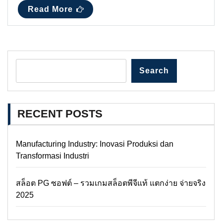
Read More
Search
RECENT POSTS
Manufacturing Industry: Inovasi Produksi dan
Transformasi Industri
สล็อต PG ซอฟต์ – รวมเกมสล็อตพีจีแท้ แตกง่าย จ่ายจริง
2025