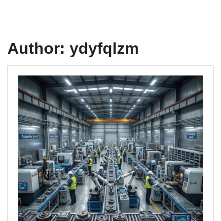
Author:
ydyfqlzm