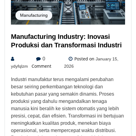
Manufacturing
Manufacturing Industry: Inovasi
Produksi dan Transformasi Industri
Posted on
0
January 15,
Comment
ydyfqlzm
2026
Industri manufaktur terus mengalami perubahan
besar seiring perkembangan teknologi dan
kebutuhan pasar yang semakin dinamis. Proses
produksi yang dahulu mengandalkan tenaga
manusia kini beralih ke sistem otomatis yang lebih
presisi, cepat, dan efisien. Transformasi ini bertujuan
meningkatkan kualitas produk, menekan biaya
operasional, serta mempercepat waktu distribusi.